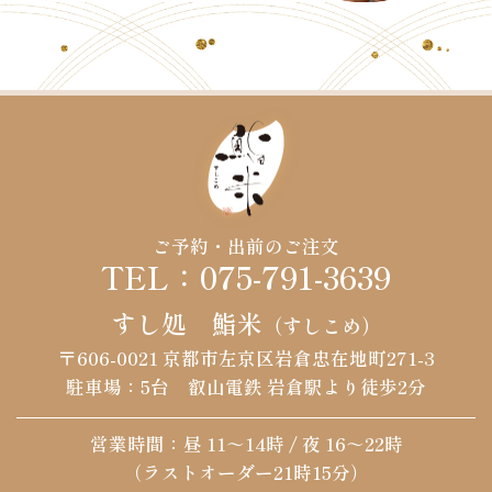
ご予約・出前のご注文
TEL：075-791-3639
すし処 鮨米
（すしこめ）
〒606-0021
京都市左京区岩倉忠在地町271-3
駐車場：5台
叡山電鉄 岩倉駅より徒歩2分
営業時間：昼 11～14時 / 夜 16～22時
（ラストオーダー21時15分）